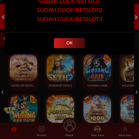
SUDAH.CLICK/BETSLOT
SUDAH.CLICK/BETSLOT2
SUDAH.CLICK/BETSLOT3
HOT GAMES
SLOTS
LIVE CASINO
RACE
OLAHRAGA
CRA
Game Populer
OK
GATES OF OLYMPUS POP
STORM OF SETH 2
GOYANG GAIB
WUKONG - BLACK SCATTER
MAHJONG WAYS
GATES OF OLYMPUS 1000
Beranda
Promosi
Masuk
Hub. Kami
Akun Saya