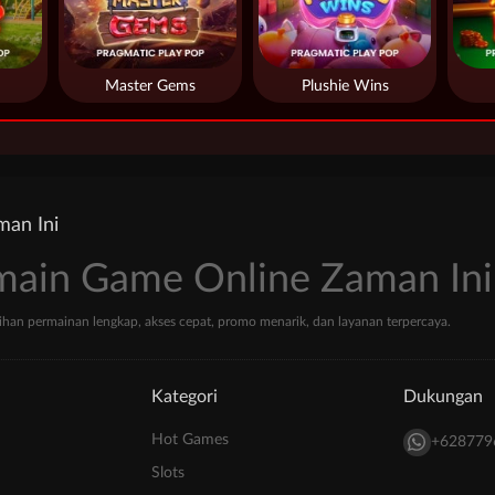
Master Gems
Plushie Wins
an Ini
main Game Online Zaman Ini
ihan permainan lengkap, akses cepat, promo menarik, dan layanan terpercaya.
Kategori
Dukungan
Hot Games
+628779
Slots