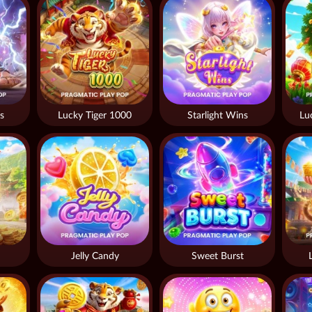
s
Lucky Tiger 1000
Starlight Wins
Lu
Jelly Candy
Sweet Burst