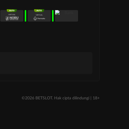
©2026 BETSLOT. Hak cipta dilindungi | 18+