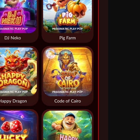
DJ Neko
Pig Farm
Happy Dragon
Code of Cairo