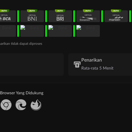
arikan tidak dapat diproses
Penarikan
Rata-rata 5 Menit
Browser Yang Didukung