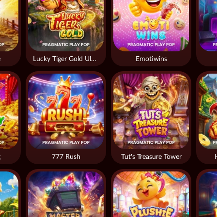
e
Lucky Tiger Gold Ultimate
Emotiwins
g
777 Rush
Tut's Treasure Tower