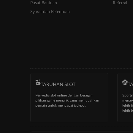
Pusat Bantuan
Referral
Syarat dan Ketentuan
TARUHAN SLOT
T
Penyedia slot online dengan beragam
Sports
pilihan game menarik yang memudahkan
menawa
pemain untuk mencapai jackpot
lebih 
lebih 