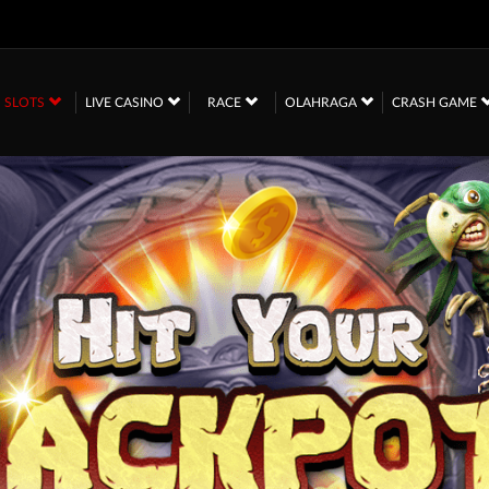
SLOTS
LIVE CASINO
RACE
OLAHRAGA
CRASH GAME