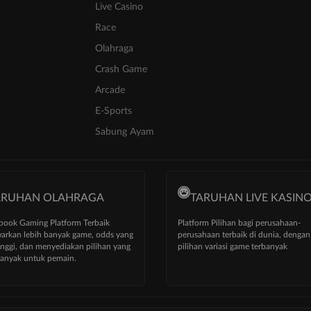
Live Casino
Race
Olahraga
Crash Game
Arcade
E-Sports
Sabung Ayam
ARUHAN OLAHRAGA
TARUHAN LIVE KASIN
book Gaming Platform Terbaik
Platform Pilihan bagi perusahaan-
rkan lebih banyak game, odds yang
perusahaan terbaik di dunia, dengan
tinggi, dan menyediakan pilihan yang
pilihan variasi game terbanyak
banyak untuk pemain.