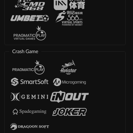
Crash Game