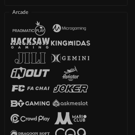
Arcade