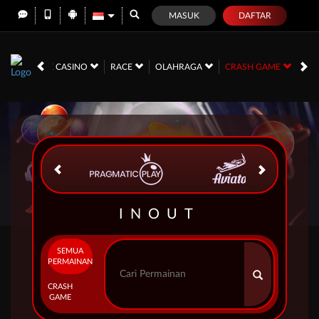
MASUK
DAFTAR
OTS
LIVE CASINO
RACE
OLAHRAGA
CRASH GAME
AR
INOUT
SEMUA
PERMAINAN
CRASH
GAME