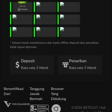
* Selama bank maintenance dan bank offline deposit dan penarikan
tidak dapat diproses
Deposit
Penarikan
Rata-rata 3 Menit
Rata-rata 5 Menit
Bersertifikasi
Tanggung
Browser
Dari
Jawab
Yang
Bermain
Didukung
©2026 BETSLOT. Hak