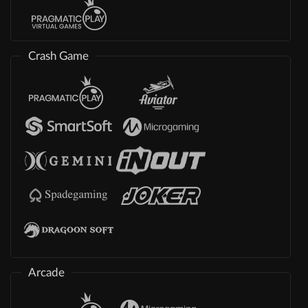
Crash Game
Arcade