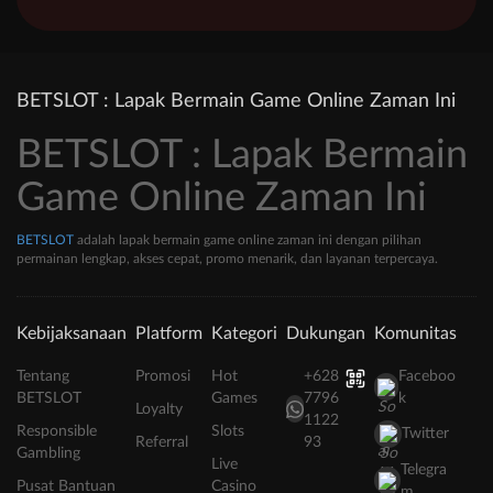
BETSLOT : Lapak Bermain Game Online Zaman Ini
BETSLOT : Lapak Bermain
Game Online Zaman Ini
BETSLOT
adalah lapak bermain game online zaman ini dengan pilihan
permainan lengkap, akses cepat, promo menarik, dan layanan terpercaya.
Kebijaksanaan
Platform
Kategori
Dukungan
Komunitas
Tentang
Promosi
Hot
+628
Faceboo
BETSLOT
Games
7796
k
Loyalty
1122
Responsible
Slots
Twitter
Referral
93
Gambling
Live
Telegra
Pusat Bantuan
Casino
m