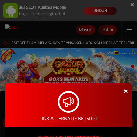
×
BETSLOT Aplikasi Mobile
UNDUH
Jangan tampilkan lagi hari ini
Masuk
Daftar
 DEPOSIT SEBELUM MELAKUKAN TRANSAKSI. HUBUNGI LIVECHAT TERLEBIH
×
JACKPOT
PLAY
LINK ALTERNATIF BETSLOT
IDR
12,675,158,524