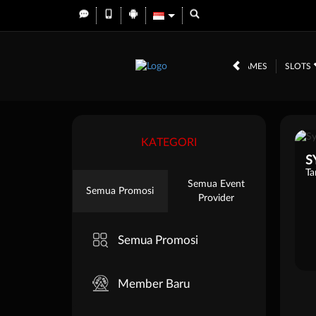
HOT GAMES
SLOTS
KATEGORI
S
Ta
Semua Event
Semua Promosi
Provider
Semua Promosi
Member Baru