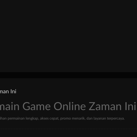
an Ini
main Game Online Zaman Ini
ihan permainan lengkap, akses cepat, promo menarik, dan layanan terpercaya.