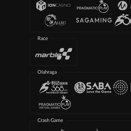
Race
Olahraga
Crash Game