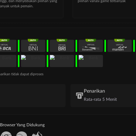
tinggi, dan menyediakan pilihan yang
pilihan variasi game terbanyak
banyak untuk pemain.
arikan tidak dapat diproses
Penarikan
Rata-rata 5 Menit
Browser Yang Didukung