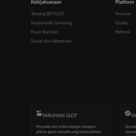
Kebijaksanaan
Platform
Tentang BETSLOT
Promosi
Responsible Gambling
Loyalty
Pusat Bantuan
Referral
Syarat dan Ketentuan
TARUHAN SLOT
T
Penyedia slot online dengan beragam
Sports
pilihan game menarik yang memudahkan
menawa