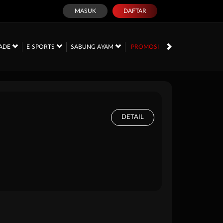
MASUK
DAFTAR
PROMOSI
ADE
E-SPORTS
SABUNG AYAM
DETAIL