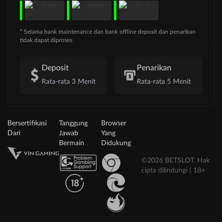
* Selama bank maintenance dan bank offline deposit dan penarikan
tidak dapat diproses
Deposit
Penarikan
Rata-rata 3 Menit
Rata-rata 5 Menit
Bersertifikasi
Tanggung
Browser
Dari
Jawab
Yang
Bermain
Didukung
©2026 BETSLOT. Hak
cipta dilindungi | 18+