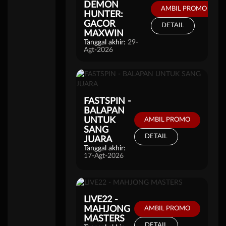
DEMON
AMBIL PROMO
HUNTER:
GACOR
DETAIL
MAXWIN
Tanggal akhir:
29-
Agt-2026
FASTSPIN -
BALAPAN
UNTUK
AMBIL PROMO
SANG
DETAIL
JUARA
Tanggal akhir:
17-Agt-2026
LIVE22 -
MAHJONG
AMBIL PROMO
MASTERS
DETAIL