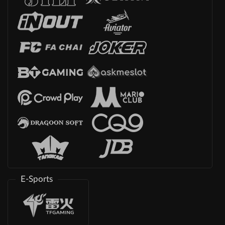
E-Sports