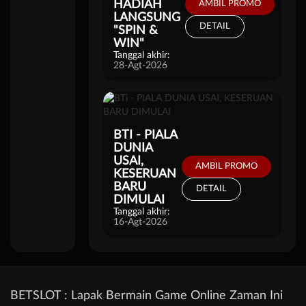
HADIAH
AMBIL PROMO
LANGSUNG
DETAIL
"SPIN &
WIN"
Tanggal akhir:
28-Agt-2026
BTI - PIALA
DUNIA
USAI,
AMBIL PROMO
KESERUAN
BARU
DETAIL
DIMULAI
Tanggal akhir:
16-Agt-2026
BETSLOT : Lapak Bermain Game Online Zaman Ini