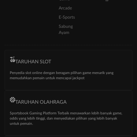
Arcade
E-Sports
Sabung
Ayam
TARUHAN SLOT
Penyedia slot online dengan beragam pilihan game menarik yang
memudahkan pemain untuk mencapai jackpot
TARUHAN OLAHRAGA
Sportsbook Gaming Platform Terbaik menawarkan lebih banyak game,
odds yang lebih tinggi, dan menyediakan pilihan yang lebih banyak
untuk pemain.