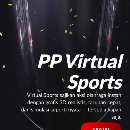
PP Virtual
Sports
Virtual Sports sajikan aksi olahraga instan
dengan grafis 3D realistis, taruhan cepat,
dan simulasi seperti nyata — tersedia kapan
saja.
MAIN