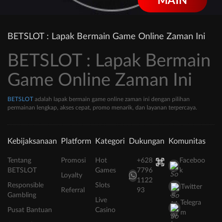
BETSLOT : Lapak Bermain Game Online Zaman Ini
BETSLOT : Lapak Bermain
Game Online Zaman Ini
BETSLOT
adalah lapak bermain game online zaman ini dengan pilihan
permainan lengkap, akses cepat, promo menarik, dan layanan terpercaya.
Kebijaksanaan
Platform
Kategori
Dukungan
Komunitas
Tentang
Promosi
Hot
+628
Faceboo
BETSLOT
Games
7796
k
Loyalty
1122
Responsible
Slots
Twitter
Referral
93
Gambling
Live
Telegra
Pusat Bantuan
Casino
m