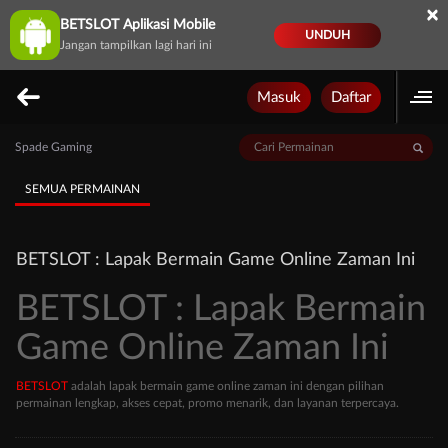
×
BETSLOT Aplikasi Mobile
UNDUH
Jangan tampilkan lagi hari ini
Masuk
Daftar
Spade Gaming
SEMUA PERMAINAN
BETSLOT : Lapak Bermain Game Online Zaman Ini
BETSLOT : Lapak Bermain
Game Online Zaman Ini
BETSLOT
adalah lapak bermain game online zaman ini dengan pilihan
permainan lengkap, akses cepat, promo menarik, dan layanan terpercaya.