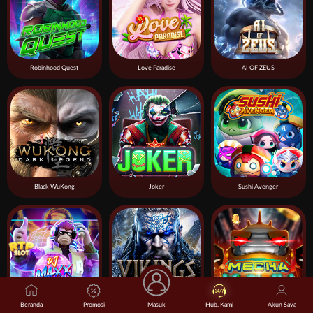
Robinhood Quest
Love Paradise
AI OF ZEUS
Black WuKong
Joker
Sushi Avenger
Beranda
Promosi
Masuk
Hub. Kami
Akun Saya
DJ Maxx
Viking Quest
Mecha Kaiju