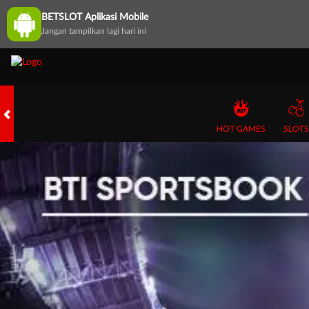
BETSLOT Aplikasi Mobile
Jangan tampilkan lagi hari ini
HOT GAMES
SLOTS