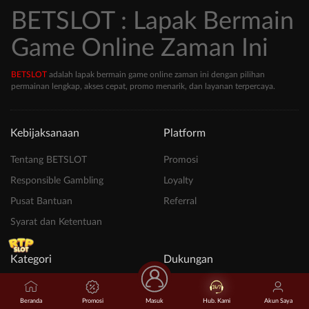
BETSLOT : Lapak Bermain
Game Online Zaman Ini
BETSLOT
adalah lapak bermain game online zaman ini dengan pilihan
permainan lengkap, akses cepat, promo menarik, dan layanan terpercaya.
Kebijaksanaan
Platform
Tentang BETSLOT
Promosi
Responsible Gambling
Loyalty
Pusat Bantuan
Referral
Syarat dan Ketentuan
Kategori
Dukungan
Hot Games
+6287796112293
Beranda
Promosi
Masuk
Hub. Kami
Akun Saya
Slots