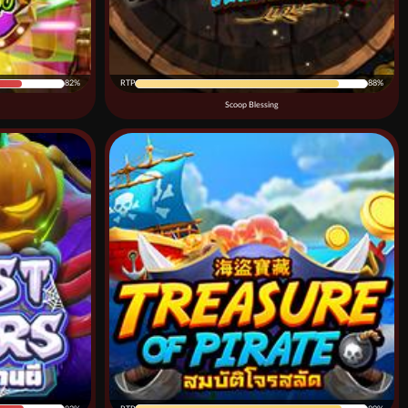
82%
RTP
88%
Scoop Blessing