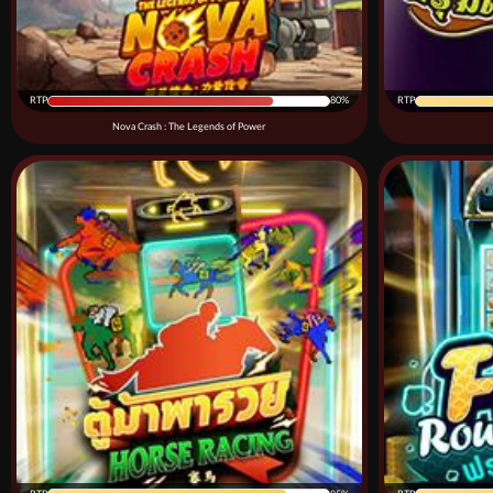
RTP
80%
RTP
Nova Crash : The Legends of Power